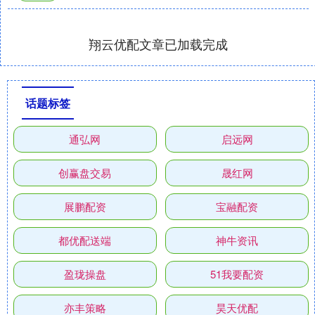
翔云优配文章已加载完成
话题标签
通弘网
启远网
创赢盘交易
晟红网
展鹏配资
宝融配资
都优配送端
神牛资讯
盈珑操盘
51我要配资
亦丰策略
昊天优配