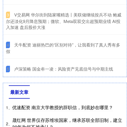
​V交易网 华尔街到陆家嘴精选丨美联储继续按兵不动 鲍威
3
尔还淡化9月降息预期；微软、Meta双双交出超预期业绩 AI投
入加速 盘后股价大涨
​天牛配资 迪丽热巴的“区别对待”，让我看到了真人秀有多
4
假
​卢深策略 国金牟一凌：风险资产见底信号与中期主线
5
最新文章
优速配资 南京大学教授的辞职信，到底妙在哪里？
1、
晟红网 世界仅存苏维埃国家，继承苏联全部旧制，建立
2、
30年为何不被承认？