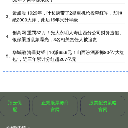
聚点股 1929年，叶长庚带了2挺重机枪投奔红军，却拒
3、
绝2000大洋，此后16年只升半级
创高网 重罚32万！光大永明人寿山西分公司财务造假、
4、
银保渠道乱象曝光，3名相关责任人被追责
华城融 海量财经 | 10派65.6元！山西汾酒豪掷80亿“大红
5、
包”，近三年累计分红超207亿元
翔云优
正规股票券商
股票配资策略
配
官网
官网