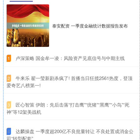
泰安配资 一季度金融统计数据报告发布
​卢深策略 国金牟一凌：风险资产见底信号与中期主线
1
​牛来乐 翟一莹新剧杀疯了! 首播当日狂揽2561热度，登顶
2
爱奇艺八榜第一!
​匠心智策 伊朗：先后击落“打击鹰”“疣猪”“黑鹰”“小鸟”“死
3
神”等12架美战机
​达麟操盘 一季度超200亿不良批量转让 不良处置成消金公
4
司“转型配套”