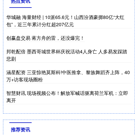
热点资讯
华城融 海量财经 | 10派65.6元！山西汾酒豪掷80亿“大红
包”，近三年累计分红超207亿元
创赢盘交易 蒋方舟的雷，还没爆完！
邦乾配倍 墨西哥城世界杯庆祝活动4人身亡 人多易发踩踏
悲剧
涵星配资 三亚惊艳莫斯科!中医推拿、黎族舞蹈齐上阵，40
万+访客现场圈粉
智慧财讯 现场视频公布！解放军喊话驱离荷兰军机：立即
离开
推荐资讯