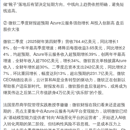
储“靴子”落地后有望决定短期方向。中线向上趋势依然明确，避免短
线追高。
② 微软二季度财报超预期 Azure云服务强劲增长 AI投入创新高 盘后
股价大涨
微软二季度（2025财年第四财季）营收764.4亿美元，同比增长1
8%，创一年半最高季度增速；稀释后每股收益3.65美元，同比增长2
4%，均超预期。Azure等云服务收入超预期增长39%，创两年半最高
增速，全财年收入超750亿美元，增长34%。微软首次单独披露Azure
收入，全财年增长超30%。二季度总资本支出242亿美元，同比增长2
7%，环比重回增长，幅度达到13%，超出预期的231.7亿美元。微软
CEO纳德拉表示，云计算和AI是业务转型的驱动力，微软正在创新以
帮助客户适应新时代。财报发布后，微软股价盘后涨超8%，或将成为
继英伟达之后第二只市值跻身4万亿美元“俱乐部”的个股。
法国里昂商学院管理实践教授李徽徽：微软财报在我们看来还是超预
期的，亮点主要集中在Azure云服务与AI平台变现能力，说明微软已经
从“基础模型能力提供者”转向“AI场景化平台的运营者”，开始进入AI收
入转化周期的第二阶段。但结构性风险不容忽视。一是成本压力上