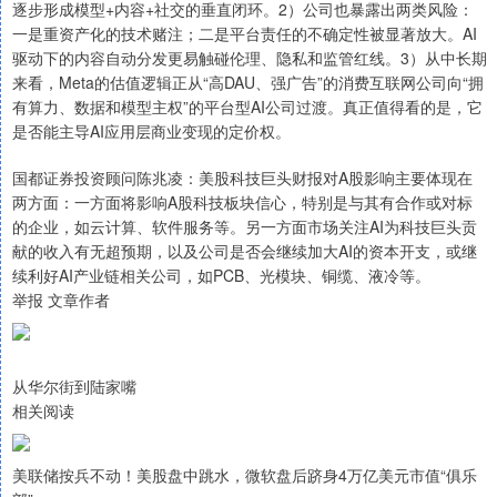
逐步形成模型+内容+社交的垂直闭环。2）公司也暴露出两类风险：
一是重资产化的技术赌注；二是平台责任的不确定性被显著放大。AI
驱动下的内容自动分发更易触碰伦理、隐私和监管红线。3）从中长期
来看，Meta的估值逻辑正从“高DAU、强广告”的消费互联网公司向“拥
有算力、数据和模型主权”的平台型AI公司过渡。真正值得看的是，它
是否能主导AI应用层商业变现的定价权。
国都证券投资顾问陈兆凌：美股科技巨头财报对A股影响主要体现在
两方面：一方面将影响A股科技板块信心，特别是与其有合作或对标
的企业，如云计算、软件服务等。另一方面市场关注AI为科技巨头贡
献的收入有无超预期，以及公司是否会继续加大AI的资本开支，或继
续利好AI产业链相关公司，如PCB、光模块、铜缆、液冷等。
举报 文章作者
从华尔街到陆家嘴
相关阅读
美联储按兵不动！美股盘中跳水，微软盘后跻身4万亿美元市值“俱乐