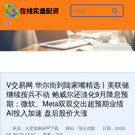
V交易网 华尔街到陆家嘴精选丨美联储
继续按兵不动 鲍威尔还淡化9月降息预
期；微软、Meta双双交出超预期业绩
AI投入加速 盘后股价大涨
来源：火星策略APP下载
网站：翔云优配
日期：2026-
03-28 22:42:07
查看：219