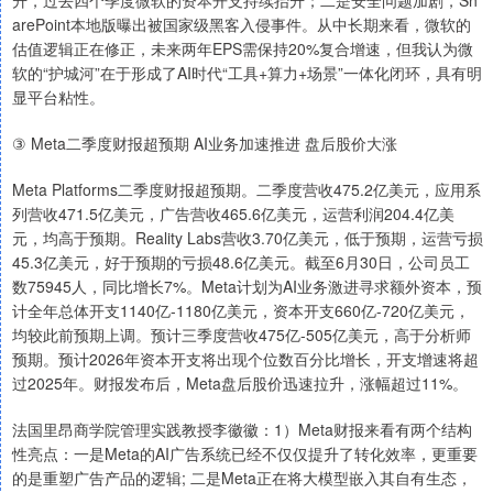
升，过去四个季度微软的资本开支持续抬升；二是安全问题加剧，Sh
arePoint本地版曝出被国家级黑客入侵事件。从中长期来看，微软的
估值逻辑正在修正，未来两年EPS需保持20%复合增速，但我认为微
软的“护城河”在于形成了AI时代“工具+算力+场景”一体化闭环，具有明
显平台粘性。
③ Meta二季度财报超预期 AI业务加速推进 盘后股价大涨
Meta Platforms二季度财报超预期。二季度营收475.2亿美元，应用系
列营收471.5亿美元，广告营收465.6亿美元，运营利润204.4亿美
元，均高于预期。Reality Labs营收3.70亿美元，低于预期，运营亏损
45.3亿美元，好于预期的亏损48.6亿美元。截至6月30日，公司员工
数75945人，同比增长7%。Meta计划为AI业务激进寻求额外资本，预
计全年总体开支1140亿-1180亿美元，资本开支660亿-720亿美元，
均较此前预期上调。预计三季度营收475亿-505亿美元，高于分析师
预期。预计2026年资本开支将出现个位数百分比增长，开支增速将超
过2025年。财报发布后，Meta盘后股价迅速拉升，涨幅超过11%。
法国里昂商学院管理实践教授李徽徽：1）Meta财报来看有两个结构
性亮点：一是Meta的AI广告系统已经不仅仅提升了转化效率，更重要
的是重塑广告产品的逻辑; 二是Meta正在将大模型嵌入其自有生态，