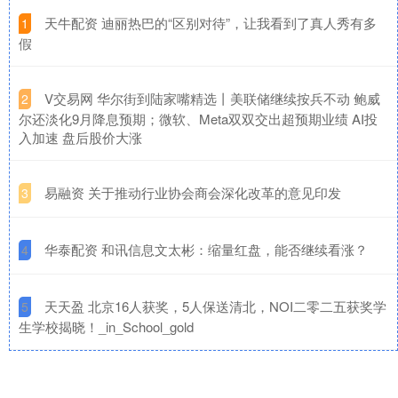
​天牛配资 迪丽热巴的“区别对待”，让我看到了真人秀有多
1
假
​V交易网 华尔街到陆家嘴精选丨美联储继续按兵不动 鲍威
2
尔还淡化9月降息预期；微软、Meta双双交出超预期业绩 AI投
入加速 盘后股价大涨
​易融资 关于推动行业协会商会深化改革的意见印发
3
​华泰配资 和讯信息文太彬：缩量红盘，能否继续看涨？
4
​天天盈 北京16人获奖，5人保送清北，NOI二零二五获奖学
5
生学校揭晓！_in_School_gold