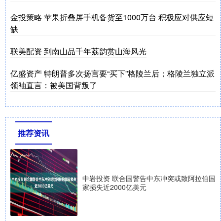
金投策略 苹果折叠屏手机备货至1000万台 积极应对供应短
缺
联美配资 到南山品千年荔韵赏山海风光
亿盛资产 特朗普多次扬言要“买下”格陵兰后；格陵兰独立派
领袖直言：被美国背叛了
推荐资讯
中岩投资 联合国警告中东冲突或致阿拉伯国
家损失近2000亿美元