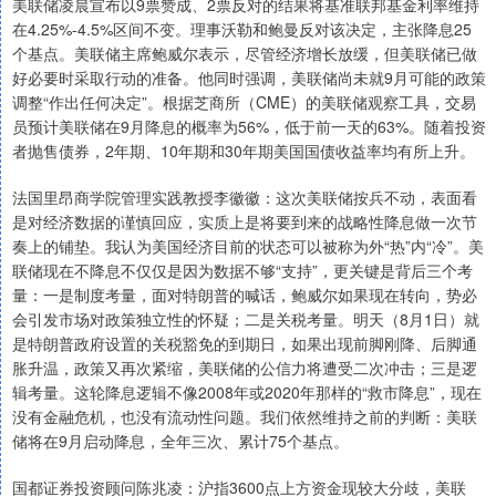
美联储凌晨宣布以9票赞成、2票反对的结果将基准联邦基金利率维持
在4.25%-4.5%区间不变。理事沃勒和鲍曼反对该决定，主张降息25
个基点。美联储主席鲍威尔表示，尽管经济增长放缓，但美联储已做
好必要时采取行动的准备。他同时强调，美联储尚未就9月可能的政策
调整“作出任何决定”。根据芝商所（CME）的美联储观察工具，交易
员预计美联储在9月降息的概率为56%，低于前一天的63%。随着投资
者抛售债券，2年期、10年期和30年期美国国债收益率均有所上升。
法国里昂商学院管理实践教授李徽徽：这次美联储按兵不动，表面看
是对经济数据的谨慎回应，实质上是将要到来的战略性降息做一次节
奏上的铺垫。我认为美国经济目前的状态可以被称为外“热”内“冷”。美
联储现在不降息不仅仅是因为数据不够“支持”，更关键是背后三个考
量：一是制度考量，面对特朗普的喊话，鲍威尔如果现在转向，势必
会引发市场对政策独立性的怀疑；二是关税考量。明天（8月1日）就
是特朗普政府设置的关税豁免的到期日，如果出现前脚刚降、后脚通
胀升温，政策又再次紧缩，美联储的公信力将遭受二次冲击；三是逻
辑考量。这轮降息逻辑不像2008年或2020年那样的“救市降息”，现在
没有金融危机，也没有流动性问题。我们依然维持之前的判断：美联
储将在9月启动降息，全年三次、累计75个基点。
国都证券投资顾问陈兆凌：沪指3600点上方资金现较大分歧，美联