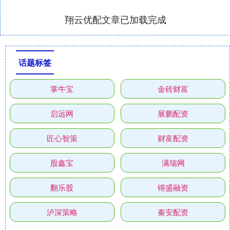
翔云优配文章已加载完成
话题标签
掌牛宝
金砖财富
启远网
展鹏配资
匠心智策
财富配资
股鑫宝
满瑞网
翻乐股
镕盛融资
泸深策略
秦安配资