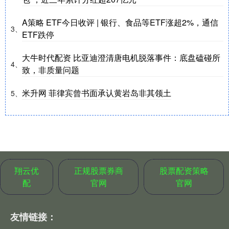
A策略 ETF今日收评 | 银行、食品等ETF涨超2%，通信
3、
ETF跌停
大牛时代配资 比亚迪澄清唐电机脱落事件：底盘磕碰所
4、
致，非质量问题
米升网 菲律宾曾书面承认黄岩岛非其领土
5、
翔云优
正规股票券商
股票配资策略
配
官网
官网
友情链接：