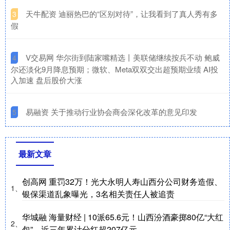
​天牛配资 迪丽热巴的“区别对待”，让我看到了真人秀有多
3
假
​V交易网 华尔街到陆家嘴精选丨美联储继续按兵不动 鲍威
4
尔还淡化9月降息预期；微软、Meta双双交出超预期业绩 AI投
入加速 盘后股价大涨
​易融资 关于推动行业协会商会深化改革的意见印发
5
最新文章
创高网 重罚32万！光大永明人寿山西分公司财务造假、
1、
银保渠道乱象曝光，3名相关责任人被追责
华城融 海量财经 | 10派65.6元！山西汾酒豪掷80亿“大红
2、
包”，近三年累计分红超207亿元