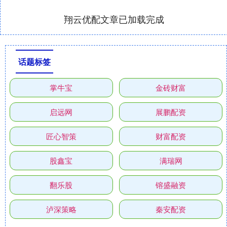
翔云优配文章已加载完成
话题标签
掌牛宝
金砖财富
启远网
展鹏配资
匠心智策
财富配资
股鑫宝
满瑞网
翻乐股
镕盛融资
泸深策略
秦安配资