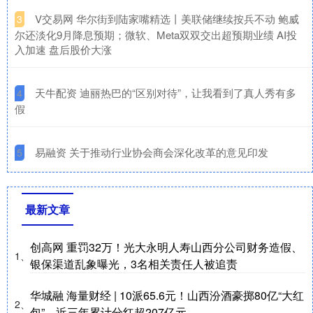
​V交易网 华尔街到陆家嘴精选丨美联储继续按兵不动 鲍威
3
尔还淡化9月降息预期；微软、Meta双双交出超预期业绩 AI投
入加速 盘后股价大涨
​天牛配资 迪丽热巴的“区别对待”，让我看到了真人秀有多
4
假
​易融资 关于推动行业协会商会深化改革的意见印发
5
最新文章
创高网 重罚32万！光大永明人寿山西分公司财务造假、
1、
银保渠道乱象曝光，3名相关责任人被追责
华城融 海量财经 | 10派65.6元！山西汾酒豪掷80亿“大红
2、
包”，近三年累计分红超207亿元