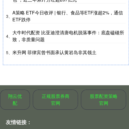
A策略 ETF今日收评 | 银行、食品等ETF涨超2%，通信
3、
ETF跌停
大牛时代配资 比亚迪澄清唐电机脱落事件：底盘磕碰所
4、
致，非质量问题
米升网 菲律宾曾书面承认黄岩岛非其领土
5、
翔云优
正规股票券商
股票配资策略
配
官网
官网
友情链接：