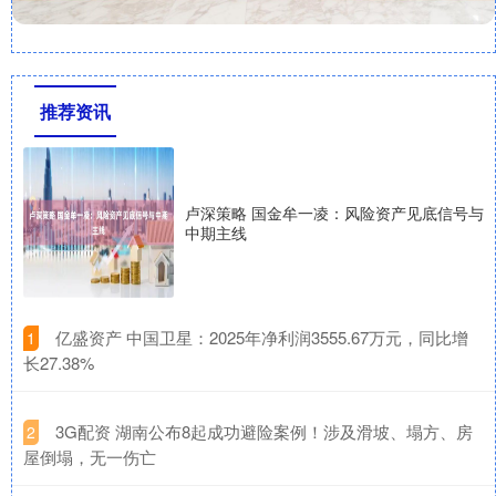
推荐资讯
卢深策略 国金牟一凌：风险资产见底信号与
中期主线
​亿盛资产 中国卫星：2025年净利润3555.67万元，同比增
1
长27.38%
​3G配资 湖南公布8起成功避险案例！涉及滑坡、塌方、房
2
屋倒塌，无一伤亡