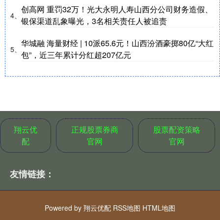
创高网 重罚32万！光大永明人寿山西分公司财务造假、
4、
银保渠道乱象曝光，3名相关责任人被追责
华城融 海量财经 | 10派65.6元！山西汾酒豪掷80亿“大红
5、
包”，近三年累计分红超207亿元
翔云优
正规股票券商
股票配资策略
配
官网
官网
友情链接：
Powered by
翔云优配
RSS地图
HTML地图