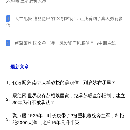
入加速 盘后股价大涨
​天牛配资 迪丽热巴的“区别对待”，让我看到了真人秀有多
4
假
​卢深策略 国金牟一凌：风险资产见底信号与中期主线
5
最新文章
优速配资 南京大学教授的辞职信，到底妙在哪里？
1、
晟红网 世界仅存苏维埃国家，继承苏联全部旧制，建立
2、
30年为何不被承认？
聚点股 1929年，叶长庚带了2挺重机枪投奔红军，却拒
3、
绝2000大洋，此后16年只升半级