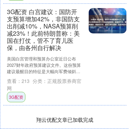
3G配资 白宫建议：国防开
支预算增加42%，非国防支
出削减10%，NASA预算削
减23%！此前特朗普称：美
国在打仗，管不了育儿医
保，由各州自行解决
美国白宫管理和预算办公室近日公布
2027财年政府预算建议文件。这份预算
建议最醒目的特征是大幅向军费倾斜：
白宫提议将国防开支推高至1.5万亿美
查看：
213
分类：
正规股票券商官
元，较2026年显....
网
3G配资
翔云优配文章已加载完成