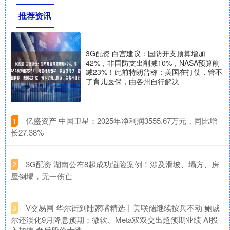
推荐资讯
3G配资 白宫建议：国防开支预算增加
42%，非国防支出削减10%，NASA预算削
减23%！此前特朗普称：美国在打仗，管不
了育儿医保，由各州自行解决
​亿盛资产 中国卫星：2025年净利润3555.67万元，同比增
1
长27.38%
​3G配资 湖南公布8起成功避险案例！涉及滑坡、塌方、房
2
屋倒塌，无一伤亡
​V交易网 华尔街到陆家嘴精选丨美联储继续按兵不动 鲍威
3
尔还淡化9月降息预期；微软、Meta双双交出超预期业绩 AI投