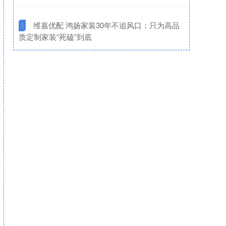
​维嘉优配 鸿扬家装30年不追风口：只为高品
5
质定制家装“死磕”到底