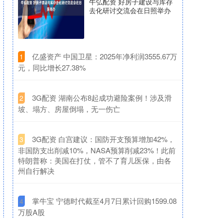
牛弘配资 好房子建设与库存
去化研讨交流会在日照举办
​亿盛资产 中国卫星：2025年净利润3555.67万
1
元，同比增长27.38%
​3G配资 湖南公布8起成功避险案例！涉及滑
2
坡、塌方、房屋倒塌，无一伤亡
​3G配资 白宫建议：国防开支预算增加42%，
3
非国防支出削减10%，NASA预算削减23%！此前
特朗普称：美国在打仗，管不了育儿医保，由各
州自行解决
​掌牛宝 宁德时代截至4月7日累计回购1599.08
4
万股A股