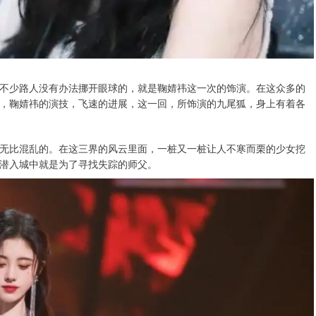
不少路人没有办法挪开眼球的，就是鞠婧祎这一次的饰演。在这众多的
，鞠婧祎的演技，飞速的进展，这一回，所饰演的九尾狐，身上有着各
无比混乱的。在这三界的风云里面，一桩又一桩让人不寒而栗的少女挖
潜入城中就是为了寻找失踪的师父。