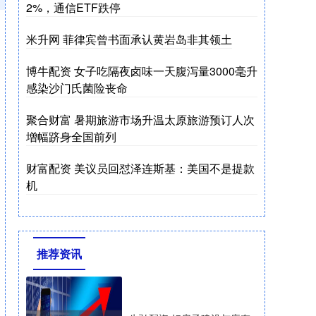
2%，通信ETF跌停
米升网 菲律宾曾书面承认黄岩岛非其领土
博牛配资 女子吃隔夜卤味一天腹泻量3000毫升
感染沙门氏菌险丧命
聚合财富 暑期旅游市场升温太原旅游预订人次
增幅跻身全国前列
财富配资 美议员回怼泽连斯基：美国不是提款
机
推荐资讯