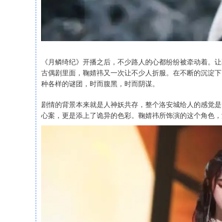
《月鳞绮纪》开播之后，不少路人的心都纷纷被牵动着。让
古偶剧里面，鞠婧祎又一次让不少人折服。在不断的沉淀下
种各样的谜团，时而腹黑，时而阴谋。
剧情的背景本来就是人神妖共存，整个洛安城给人的感觉是
心案，更是添上了诡异的色彩。鞠婧祎所饰演的这个角色，