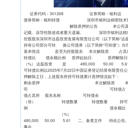
证券代码：301268 证券简称：铭利达 
债券简称：铭利转债 深圳市铭利达精密技术股
解除质押的公告 本公司及董事会全体成
记载、误导性陈述或者重大遗漏。 深圳市铭利达精密技术
控股股东深圳市达磊投资发展有限责任公司（以下简称“达
持有公司部分可转 换公司债券（以下简称“可转债”）
基本情况 是否为控股股东 本次解除质 占其
转债比 债余额比例 质押起始日 质押
（%） 达磊投资 是 480,000 50.00 5.61
可转债比例以2025年7月22日中国证券登记结算有
押解除之日，上述股东所持可
剩余质押 本次解除质 本次
司 可转债占 持有数量
债占其所 股东名称 
（张） 转债数量 转债数量 
例 债余额比 （
（%） 例（%） 达磊投资 96
480,000 50.00 5.61 二、备
事会