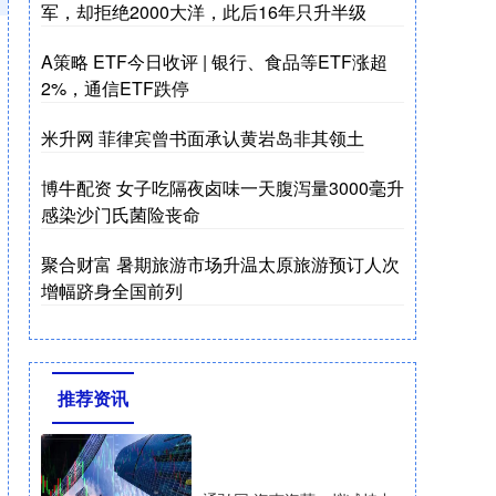
军，却拒绝2000大洋，此后16年只升半级
A策略 ETF今日收评 | 银行、食品等ETF涨超
2%，通信ETF跌停
米升网 菲律宾曾书面承认黄岩岛非其领土
博牛配资 女子吃隔夜卤味一天腹泻量3000毫升
感染沙门氏菌险丧命
聚合财富 暑期旅游市场升温太原旅游预订人次
增幅跻身全国前列
推荐资讯