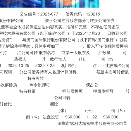
公告编号：2025-077 债券代码：123215
份有限公司 关于公司控股股东部分可转换公司债券
员保证公告内容真实、准确和完整，不存在任何虚假
股份有限公司（以下简称“公司”）于2025年7月23 日收到公司
磊投资”） 与澳门国际银行股份有限公司（以下简称“澳门银行”）就其
办理了解除质押手续，具体事项如下： 一、股东可转债解除质押的
所持 占公司可转 股东名称 或第一大股东及 押数量 可
解除日 质权人 其一致行动人 （张） 例（%）
 2024-10-25 2025-7-22 澳门银行 注：上述股东占公司
限责任公司深圳 分公司债券持有人名册计算所得。 截至本次可转债质
转债累计质押情况如下： 持有可转
解除质 剩余质押可 债占公
 押前质押可 押后质押可 转
可转债余 公司可转
持可转债比 额比
张） （张） 例（%）
0,000 11.22 960,000
查文件 特此公告。 深圳市铭利达精密技术股份有限公司董