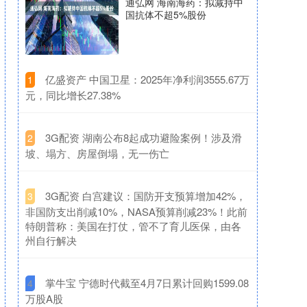
通弘网 海南海药：拟减持中
国抗体不超5%股份
​亿盛资产 中国卫星：2025年净利润3555.67万
1
元，同比增长27.38%
​3G配资 湖南公布8起成功避险案例！涉及滑
2
坡、塌方、房屋倒塌，无一伤亡
​3G配资 白宫建议：国防开支预算增加42%，
3
非国防支出削减10%，NASA预算削减23%！此前
特朗普称：美国在打仗，管不了育儿医保，由各
州自行解决
​掌牛宝 宁德时代截至4月7日累计回购1599.08
4
万股A股