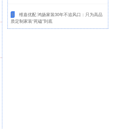
​维嘉优配 鸿扬家装30年不追风口：只为高品
5
质定制家装“死磕”到底