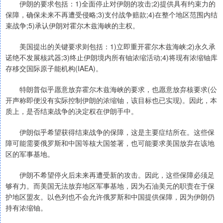
伊朗的要求包括：1)全面停止对伊朗的攻击;2)提供具有约束力的
保障，确保未来不再遭受侵略;3)支付战争赔款;4)在整个地区范围内结
束战争;5)承认伊朗对霍尔木兹海峡的主权。
美国提出的关键要求则包括：1)立即重开霍尔木兹海峡;2)永久承
诺绝不发展核武器;3)终止伊朗境内所有铀浓缩活动;4)将现有浓缩铀库
存移交国际原子能机构(IAEA)。
特朗普似乎愿意放弃霍尔木兹海峡的要求，也愿意放弃核要求(公
开声称即便没有实际控制伊朗的浓缩铀，该目标也已实现)。因此，本
质上，是否结束战争的决定权在伊朗手中。
伊朗似乎希望获得结束战争的保障，这是主要症结所在。这些保
障可能需要俄罗斯和中国等核大国签署，也可能要求美国放弃在该地
区的军事基地。
伊朗不希望停火后未来再遭受新的攻击。因此，这些保障必须足
够有力。而美国无法放弃地区军事基地，因为石油美元的职责在于保
护地区盟友。以色列也不会允许俄罗斯和中国提供保障，因为伊朗仍
持有浓缩铀。