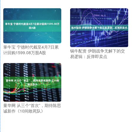
掌牛宝 宁德时代截至4月7日累
锅牛配资 伊朗战争无解下的交
计回购1599.08万股A股
易逻辑：反弹即卖点
量华网 从三个“首次”，期待陈思
诚新作《10间敢死队》