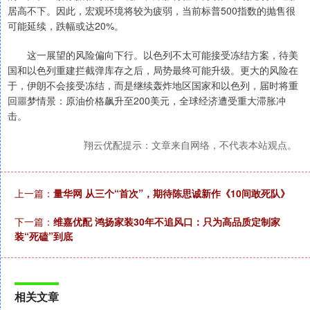
居高不下。因此，宏观环境将较为疲弱，当前标普500指数的抛售很
可能延续，跌幅或达20%。
这一展望的风险偏向下行。以色列不太可能接受冻结方案，待美
国和以色列重建拦截弹库存之后，局势最终可能升级。更大的风险在
于，伊朗不会接受冻结，而是继续轰炸地区国家和以色列，届时将重
回噩梦情景：原油价格飙升至200美元，全球经济遭受重大滞胀冲
击。
翔云优配提示：文章来自网络，不代表本站观点。
上一篇：
量华网 从三个“首次”，期待陈思诚新作《10间敢死队》
下一篇：
维嘉优配 鸿扬家装30年不追风口：只为高品质定制家
装“死磕”到底
相关文章