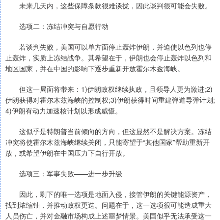
未来几天内，这些保障条款很难谈拢，因此谈判很可能会失败。
选项二：冻结冲突与自愿行动
若谈判失败，美国可以单方面停止轰炸伊朗，并迫使以色列也停
止轰炸，实质上冻结战争。其希望在于，伊朗也会停止轰炸以色列和
地区国家，并在中国的影响下逐步重新开放霍尔木兹海峡。
但这一局面将带来：1)伊朗政权继续执政，且领导人更为激进;2)
伊朗获得对霍尔木兹海峡的控制权;3)伊朗获得时间重建弹道导弹计划;
4)伊朗有动力加速核计划以形成威慑。
这似乎是特朗普当前倾向的方向，但这显然不是解决方案。冻结
冲突将使霍尔木兹海峡继续关闭，只能寄望于“其他国家”帮助重新开
放，或希望伊朗在中国压力下自行开放。
选项三：军事失败——进一步升级
因此，剩下的唯一选项是地面入侵，接管伊朗的关键能源资产，
找到浓缩铀，并推动政权更迭。问题在于，这一选项很可能造成重大
人员伤亡，并对金融市场构成上述噩梦情景。美国似乎无法承受这一