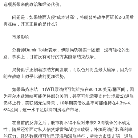
选项所带来的政治和经济代价。
问题是，如果地面入侵“成本过高”，特朗普将战争再延长2-3周后
再冻结，其真正目的是什么?
市场影响
分析师Damir Tokic表示，伊朗局势确实一团糟，没有轻松的出
路。事实上，目前没有可行的方案能够结束战争。
局势似乎正朝着冻结方向发展，而以色列将是最大输家，因为伊
朗在战略上似乎比战前更加强势。
如果局势冻结：1)WTI原油很可能维持在90-100美元/桶区间，因
为霍尔木兹海峡可能仍将部分关闭，甚至可能需要支付过境费;2)通胀
仍将上行，美联储无法降息，10年期美债收益率可能维持在4.3%-4.
6%区间，这一水平足以抑制房地产市场。
在当前的反弹之后，股市将不得不应对未来2-3周战争的不确定
性，随后还将面对私人信贷爆雷和AI泡沫破裂，外加高油价和高利率
的压力。经济数据很可能呈现温和滞胀特征，劳动力市场走弱，通胀