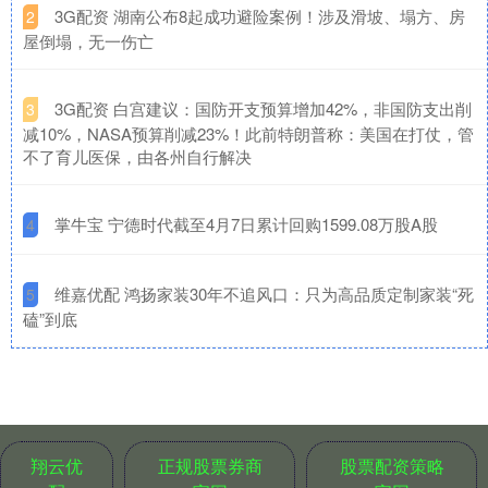
​3G配资 湖南公布8起成功避险案例！涉及滑坡、塌方、房
2
屋倒塌，无一伤亡
​3G配资 白宫建议：国防开支预算增加42%，非国防支出削
3
减10%，NASA预算削减23%！此前特朗普称：美国在打仗，管
不了育儿医保，由各州自行解决
​掌牛宝 宁德时代截至4月7日累计回购1599.08万股A股
4
​维嘉优配 鸿扬家装30年不追风口：只为高品质定制家装“死
5
磕”到底
翔云优
正规股票券商
股票配资策略