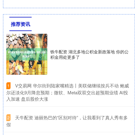
推荐资讯
铁牛配资 湖北多地公积金新政落地 你的公
积金用处更多了
​V交易网 华尔街到陆家嘴精选丨美联储继续按兵不动 鲍威
1
尔还淡化9月降息预期；微软、Meta双双交出超预期业绩 AI投
入加速 盘后股价大涨
​天牛配资 迪丽热巴的“区别对待”，让我看到了真人秀有多
2
假