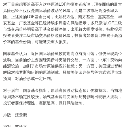
对于目前想要追高买入这些原油LOF的投资者来说，现在面临的最大
风险已经不仅仅是国际油价波动的风险，而是二级市场高溢价率风
险。上述原油LOF基金公司，比如易方达、南方基金、嘉实基金、华
安基金、广发基金等已经持续多周发布风险提示，多只原油LOF二级
市场交易价格明显高于基金份额净值，出现较大幅度溢价。特此提示
投资者关注二级市场交易价格溢价风险，投资者如果盲目投资于高溢
价率的基金份额，可能遭受重大损失。
国泰基金认为，近日国际油价虽较前期高点有所回落，但仍呈现高位
波动。当前油价主要围绕美伊冲突进行交易。一方面，中东冲突转向
能源设施，加剧了市场对原油供应的担忧；另一方面，美国通过暂时
解除对俄罗斯和伊朗的原油制裁、释放美伊谈判信号等方式管理市场
预期，对油价形成一定压制。
对于后市，国泰基金指出，原油高位波动状态预计仍将持续。当前地
缘局势不确定性较强，油气基金容易受国际局势影响出现较大波动，
投资者要保持理性，谨慎追高，做好风险控制。
排版：汪云鹏
校对：苏焕文