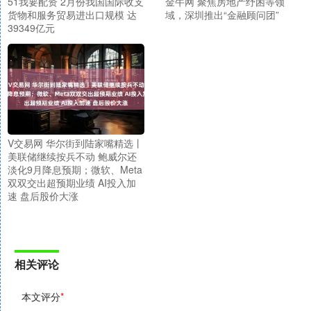
51我要配资 2月份我国国际收支
金牛网 聚焦房地产纾困等领
货物和服务贸易进出口规模 达
域，深圳推出“金融顾问团”
39349亿元
V交易网 华尔街到陆家嘴精选丨
美联储继续按兵不动 鲍威尔还
淡化9月降息预期；微软、Meta
双双交出超预期业绩 AI投入加
速 盘后股价大涨
相关评论
本文评分
*