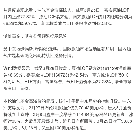
从月度表现来看，油气基金涨幅惊人。截至3月25日，嘉实原油LOF
月内上涨77.37%，原油LOF易方达、南方原油LOF的月内涨幅分别为
66.28%和59.97%，富国标普油气ETF涨幅也达到42.58%。
溢价高企，基金公司频繁提示风险
受中东地缘局势持续紧张影响，国际原油市场波动显著加剧，国内油
气主题基金随之出现持续性溢价行情。
Wind数据显示，截至3月26日收盘，原油LOF易方达(161129)溢价率
达48.69%，嘉实原油LOF(160723)为42.54%，南方原油LOF(50101
8)为41%。ETF方面，富国标普油气ETF溢价率为27.28%，居全市场
所有ETF首位。
本轮油气基金高溢价的背后，核心推手是中东局势的持续升级。中东
冲突爆发前，2月27日布伦特原油价仅为70.42美元/桶，进入3月油价
持续向上直冲，3月9日盘中一度暴涨至114.94美元/桶的历史新高，涨
幅达63%。之后呈现震荡走势，近几日有所回落，3月25日收于98.06
美元/桶，3月26日，又重回100美元/桶附近。