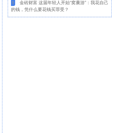
​金砖财富 这届年轻人开始“窝囊游”：我花自己
5
的钱，凭什么要花钱买罪受？