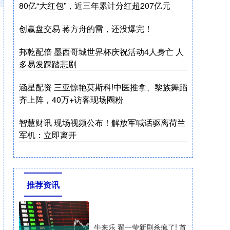
80亿“大红包”，近三年累计分红超207亿元
创赢盘交易 蒋方舟的雷，还没爆完！
邦乾配倍 墨西哥城世界杯庆祝活动4人身亡 人
多易发踩踏悲剧
涵星配资 三亚惊艳莫斯科!中医推拿、黎族舞蹈
齐上阵，40万+访客现场圈粉
智慧财讯 现场视频公布！解放军喊话驱离荷兰
军机：立即离开
推荐资讯
牛来乐 翟一莹新剧杀疯了! 首