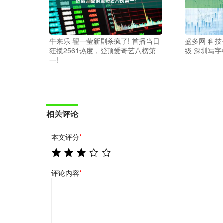
牛来乐 翟一莹新剧杀疯了! 首播当日
盛多网 科技
狂揽2561热度，登顶爱奇艺八榜第
级 深圳写
一!
相关评论
本文评分
*
评论内容
*