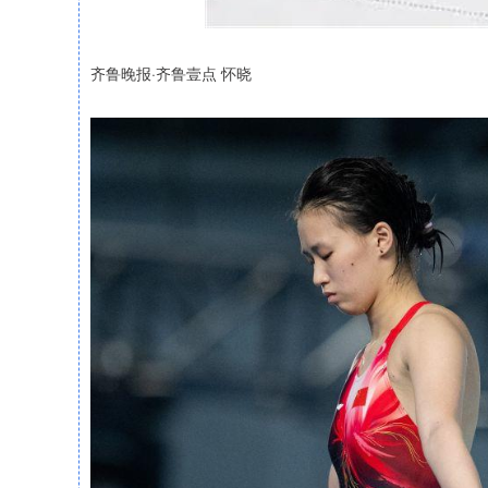
齐鲁晚报·齐鲁壹点 怀晓