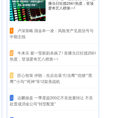
播当日狂揽2561热度，登顶
爱奇艺八榜第一!
​卢深策略 国金牟一凌：风险资产见底信号与
1
中期主线
​牛来乐 翟一莹新剧杀疯了! 首播当日狂揽2561
2
热度，登顶爱奇艺八榜第一!
​匠心智策 伊朗：先后击落“打击鹰”“疣猪”“黑
3
鹰”“小鸟”“死神”等12架美战机
​达麟操盘 一季度超200亿不良批量转让 不良
4
处置成消金公司“转型配套”