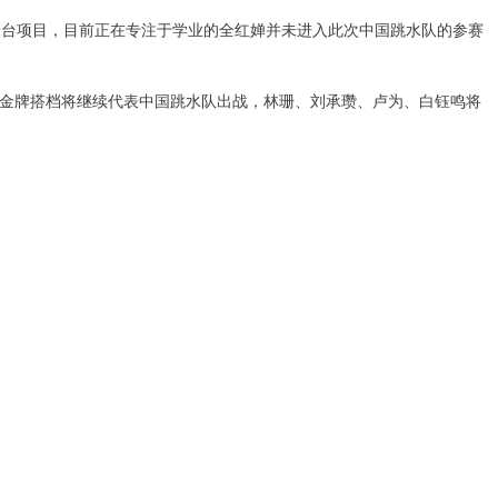
米台项目，目前正在专注于学业的全红婵并未进入此次中国跳水队的参赛
金牌搭档将继续代表中国跳水队出战，林珊、刘承瓒、卢为、白钰鸣将