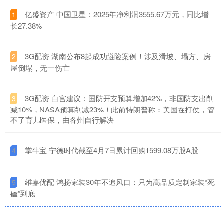
​亿盛资产 中国卫星：2025年净利润3555.67万元，同比增
1
长27.38%
​3G配资 湖南公布8起成功避险案例！涉及滑坡、塌方、房
2
屋倒塌，无一伤亡
​3G配资 白宫建议：国防开支预算增加42%，非国防支出削
3
减10%，NASA预算削减23%！此前特朗普称：美国在打仗，管
不了育儿医保，由各州自行解决
​掌牛宝 宁德时代截至4月7日累计回购1599.08万股A股
4
​维嘉优配 鸿扬家装30年不追风口：只为高品质定制家装“死
5
磕”到底