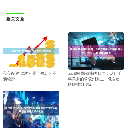
相关文章
美美配资 结构性景气勾勒经济
满瑞网 鞠婧祎的12年，从四千
新轮廓
年美女的争议到女主，凭自己一
路跌撞到顶流